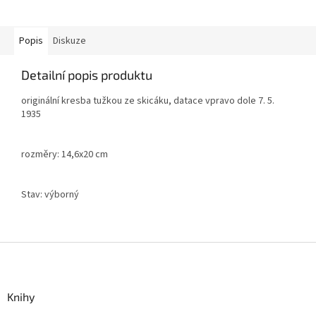
Popis
Diskuze
Detailní popis produktu
originální kresba tužkou ze skicáku, datace vpravo dole 7. 5.
1935
rozměry: 14,6x20 cm
Stav: výborný
Z
á
p
a
Knihy
t