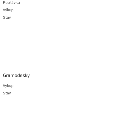
Poptávka
í
Výkup
Stav
Gramodesky
Výkup
Stav