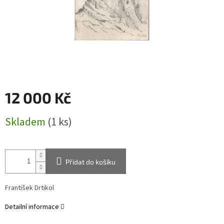
12 000 Kč
Měrná
Skladem
(1 ks)
cena:
Přidat do košíku
František Drtikol
Detailní informace