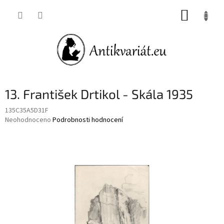
Přejít
NÁKUP
na
obsah
KOŠÍK
13. František Drtikol - Skála 1935
135C35A5D31F
Průměrné
Neohodnoceno
Podrobnosti hodnocení
hodnocení
produktu
je
0,0
z
5
hvězdiček.