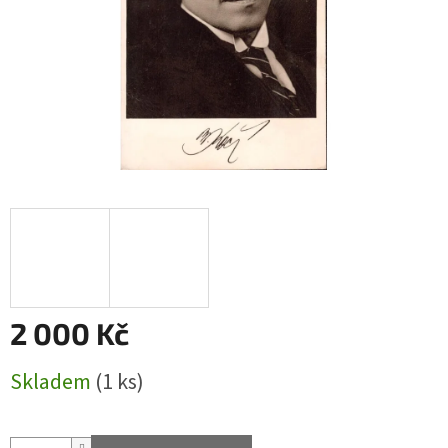
2 000 Kč
Měrná
Skladem
(1 ks)
cena: