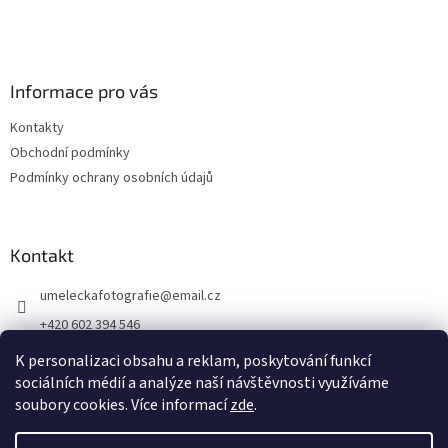
Informace pro vás
Kontakty
Obchodní podmínky
Podmínky ochrany osobních údajů
Kontakt
umeleckafotografie
@
email.cz
+420 602 394 546
Facebook
K personalizaci obsahu a reklam, poskytování funkcí
sociálních médií a analýze naší návštěvnosti využíváme
soubory cookies. Více informací
zde
.
Vytvořil Shoptet