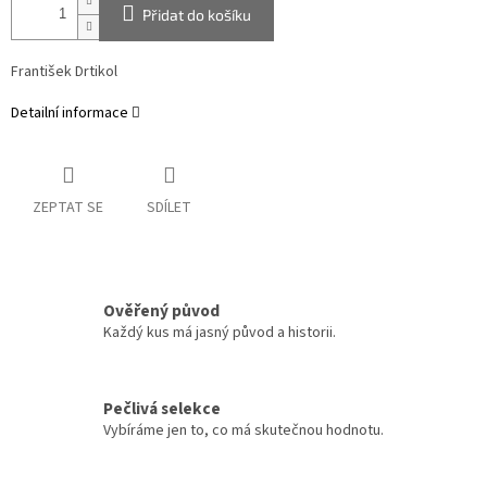
Přidat do košíku
František Drtikol
Detailní informace
ZEPTAT SE
SDÍLET
Ověřený původ
Každý kus má jasný původ a historii.
Pečlivá selekce
Vybíráme jen to, co má skutečnou hodnotu.