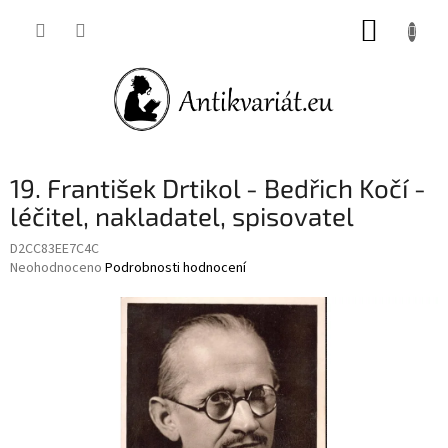
Přejít
NÁKUP
na
obsah
KOŠÍK
19. František Drtikol - Bedřich Kočí -
léčitel, nakladatel, spisovatel
D2CC83EE7C4C
Průměrné
Neohodnoceno
Podrobnosti hodnocení
hodnocení
produktu
je
0,0
z
5
hvězdiček.