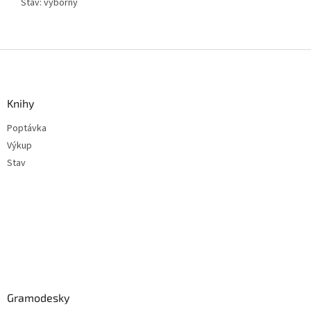
Stav: výborný
Z
á
p
a
Knihy
t
Poptávka
í
Výkup
Stav
Gramodesky