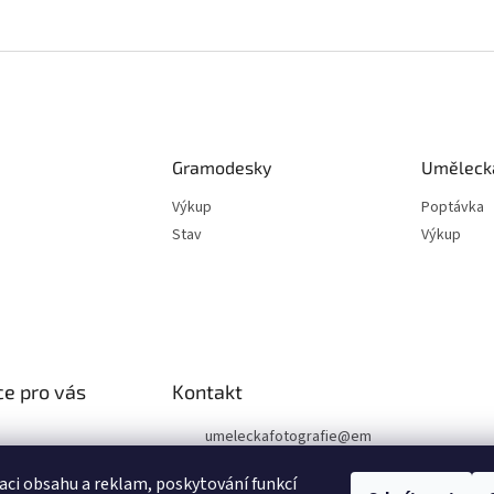
Gramodesky
Umělecká
Výkup
Poptávka
Stav
Výkup
e pro vás
Kontakt
umeleckafotografie
@
em
ail.cz
podmínky
aci obsahu a reklam, poskytování funkcí
chrany osobních
+420 602 394 546