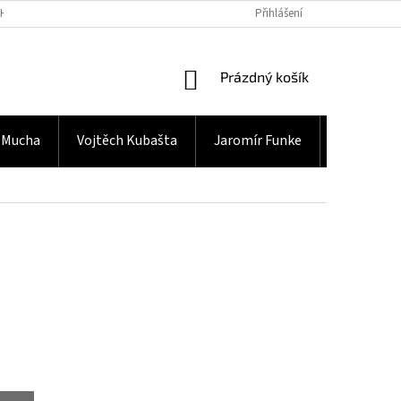
H ÚDAJŮ
Přihlášení
NÁKUPNÍ
Prázdný košík
KOŠÍK
 Mucha
Vojtěch Kubašta
Jaromír Funke
Gramodes