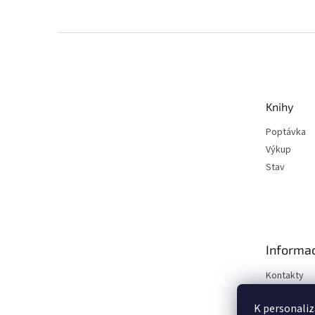
Z
á
p
a
t
Knihy
í
Poptávka
Výkup
Stav
Informac
Kontakty
Obchodní 
K personaliz
Podmínky o