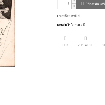
Přidat do koš
František Drtikol
Detailní informace
TISK
ZEPTAT SE
S