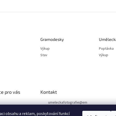
Gramodesky
Umělecká
Výkup
Poptávka
Stav
Výkup
e pro vás
Kontakt
umeleckafotografie
@
em
ail.cz
podmínky
aci obsahu a reklam, poskytování funkcí
chrany osobních
+420 602 394 546