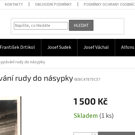
KONTAKTY
OBCHODNÍ PODMÍNKY
PODMÍNKY OCHRANY OSOBNÍC
HLEDAT
František Drtikol
Josef Sudek
Josef Váchal
Alfons
Vysypávání rudy do násypky
ávání rudy do násypky
6EBC47875C57
1 500 Kč
Měrná
Skladem
(1 ks)
cena: