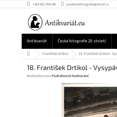
Přejít
+420 602 394 546
umeleckafotografie@email.cz
na
obsah
Antikvariát
Česká fotografie 20. století
Domů
František Drtikol
18. František Drtikol - 
18. František Drtikol - Vysyp
Průměrné
Neohodnoceno
Podrobnosti hodnocení
hodnocení
produktu
je
0,0
z
5
hvězdiček.