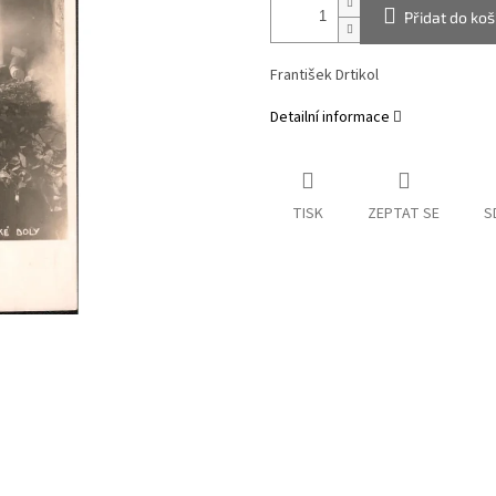
Přidat do koš
František Drtikol
Detailní informace
TISK
ZEPTAT SE
S