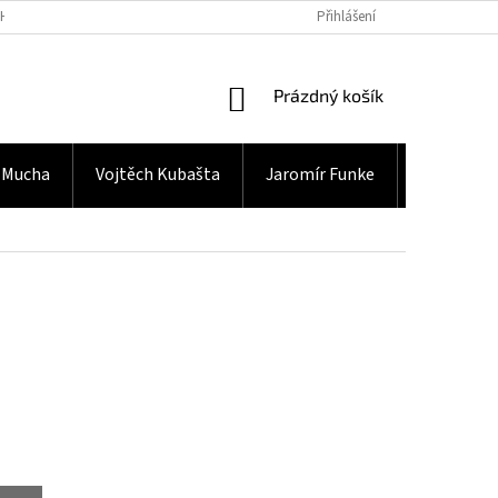
H ÚDAJŮ
Přihlášení
NÁKUPNÍ
Prázdný košík
KOŠÍK
 Mucha
Vojtěch Kubašta
Jaromír Funke
Gramodes