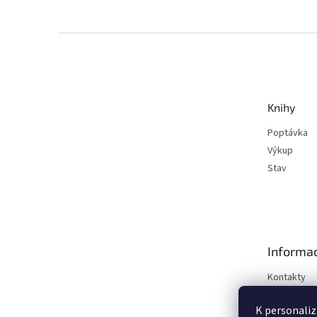
Z
á
p
a
t
Knihy
í
Poptávka
Výkup
Stav
Informac
Kontakty
Obchodní 
K personaliz
Podmínky o