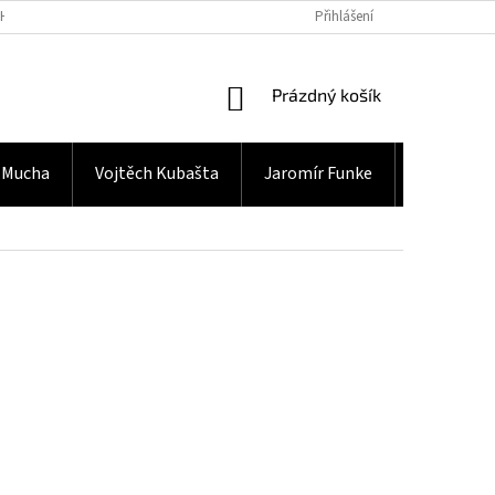
H ÚDAJŮ
Přihlášení
NÁKUPNÍ
Prázdný košík
KOŠÍK
 Mucha
Vojtěch Kubašta
Jaromír Funke
Gramodes