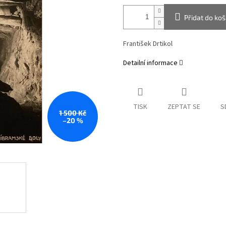
Přidat do koš
František Drtikol
Detailní informace
TISK
ZEPTAT SE
S
1 500 Kč
–20 %