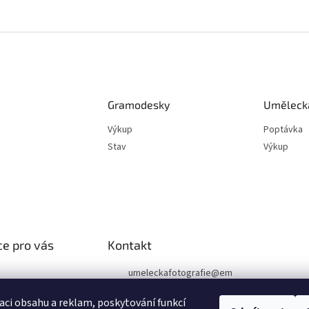
Gramodesky
Umělecká
Výkup
Poptávka
Stav
Výkup
e pro vás
Kontakt
umeleckafotografie
@
em
ail.cz
podmínky
aci obsahu a reklam, poskytování funkcí
chrany osobních
+420 602 394 546