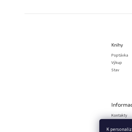
Z
á
p
a
t
Knihy
í
Poptávka
Výkup
Stav
Informac
Kontakty
Obchodní 
K personaliz
Podmínky o