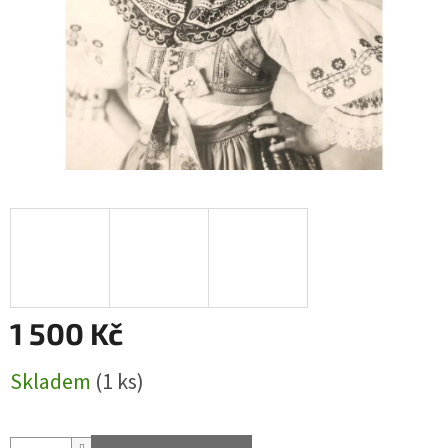
1 500 Kč
Měrná
Skladem
(1 ks)
cena: