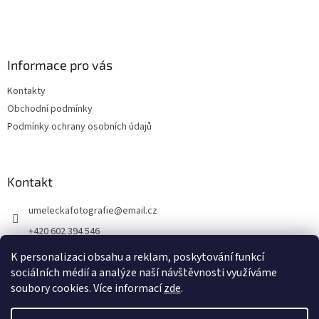
Informace pro vás
Kontakty
Obchodní podmínky
Podmínky ochrany osobních údajů
Kontakt
umeleckafotografie
@
email.cz
+420 602 394 546
Facebook
K personalizaci obsahu a reklam, poskytování funkcí
sociálních médií a analýze naší návštěvnosti využíváme
soubory cookies. Více informací
zde
.
Vytvořil Shoptet