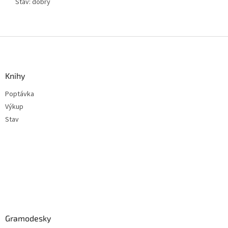
Stav: dobrý
Z
á
p
a
Knihy
t
Poptávka
í
Výkup
Stav
Gramodesky