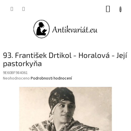
Přejít
NÁKUP
na
obsah
KOŠÍK
93. František Drtikol - Horalová - Její
pastorkyňa
9E60BF984061
Průměrné
Neohodnoceno
Podrobnosti hodnocení
hodnocení
produktu
je
0,0
z
5
hvězdiček.