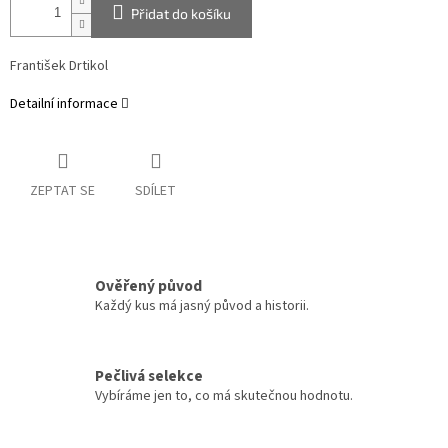
Přidat do košíku
František Drtikol
Detailní informace
ZEPTAT SE
SDÍLET
Ověřený původ
Každý kus má jasný původ a historii.
Pečlivá selekce
Vybíráme jen to, co má skutečnou hodnotu.