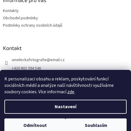
Informace pro vás
Kontakty
Obchodní podmínky
Podmínky ochrany osobních údajů
Kontakt
umeleckafotografie
@
email.cz
+420 602 394 546
Facebook
K personalizaci obsahu a reklam, poskytování funkcí
sociálních médií a analýze naší návštěvnosti využíváme
soubory cookies. Více informací
zde
.
Vytvořil Shoptet
Nastavení
Copyright 2026
antikvariat.eu
. Všechna práva vyhrazena.
Upravit
Odmítnout
Souhlasím
nastavení cookies