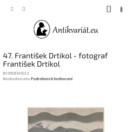
Přejít
NÁKUP
na
obsah
KOŠÍK
47. František Drtikol - fotograf
František Drtikol
BC091B3A9213
Průměrné
Neohodnoceno
Podrobnosti hodnocení
hodnocení
produktu
je
0,0
z
5
hvězdiček.