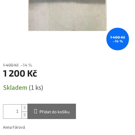
1 400 Kč
–14 %
1 400 Kč
–14 %
1 200 Kč
Měrná
Skladem
(1 ks)
cena:
Přidat do košíku
Anna Fárová