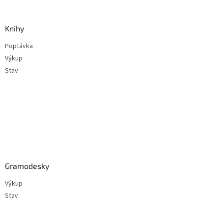
á
p
a
Knihy
t
Poptávka
í
Výkup
Stav
Gramodesky
Výkup
Stav