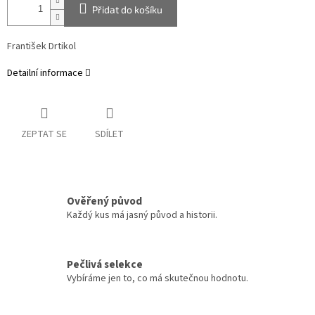
Přidat do košíku
František Drtikol
Detailní informace
ZEPTAT SE
SDÍLET
Ověřený původ
Každý kus má jasný původ a historii.
Pečlivá selekce
Vybíráme jen to, co má skutečnou hodnotu.