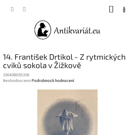
Přejít
NÁKUP
na
obsah
KOŠÍK
14. František Drtikol - Z rytmických
cviků sokola v Žižkově
20043BD5D206
Průměrné
Neohodnoceno
Podrobnosti hodnocení
hodnocení
produktu
je
0,0
z
5
hvězdiček.