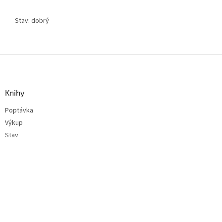
Stav: dobrý
Z
á
p
a
Knihy
t
Poptávka
í
Výkup
Stav