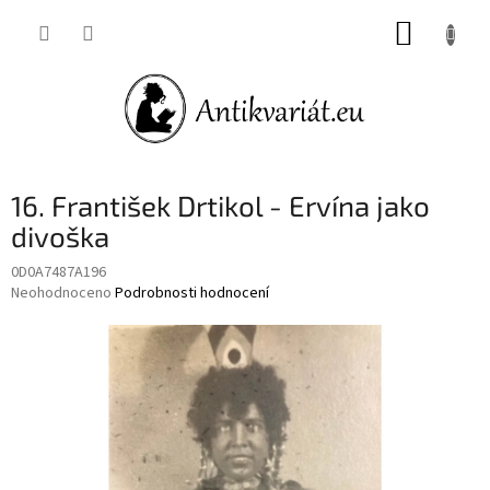
Přejít
NÁKUP
na
obsah
KOŠÍK
16. František Drtikol - Ervína jako
divoška
0D0A7487A196
Průměrné
Neohodnoceno
Podrobnosti hodnocení
hodnocení
produktu
je
0,0
z
5
hvězdiček.