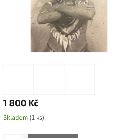
1 800 Kč
Měrná
Skladem
(1 ks)
cena: