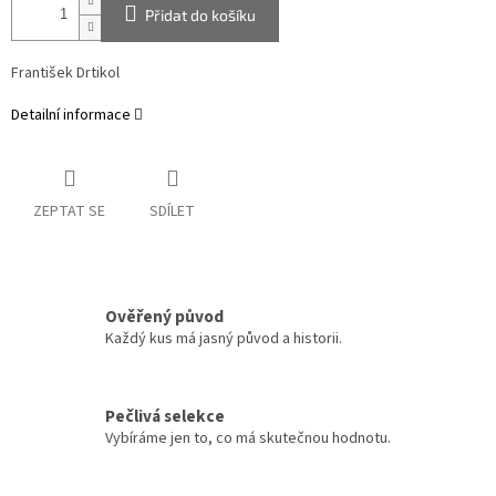
Přidat do košíku
František Drtikol
Detailní informace
ZEPTAT SE
SDÍLET
Ověřený původ
Každý kus má jasný původ a historii.
Pečlivá selekce
Vybíráme jen to, co má skutečnou hodnotu.