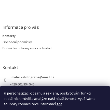
Informace pro vás
Kontakty
Obchodní podmínky
Podmínky ochrany osobních údajů
Kontakt
umeleckafotografie
@
email.cz
+420 602 394 546
Facebook
K personalizaci obsahu a reklam, poskytování funkcí
sociálních médií a analýze naší návštěvnosti využíváme
soubory cookies. Více informací
zde
.