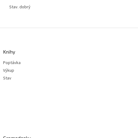
Stav. dobrý
Z
á
p
a
Knihy
t
Poptávka
í
Výkup
Stav
Gramodesky