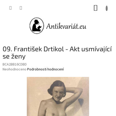
Přejít
NÁKUP
na
obsah
KOŠÍK
09. František Drtikol - Akt usmívající
se ženy
BCA2BB16CDBD
Průměrné
Neohodnoceno
Podrobnosti hodnocení
hodnocení
produktu
je
0,0
z
5
hvězdiček.