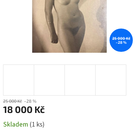
25 000 Kč
–28 %
25 000 Kč
–28 %
18 000 Kč
Měrná
Skladem
(1 ks)
cena: