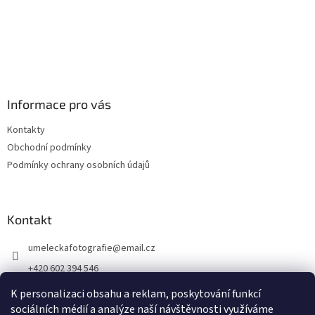
Informace pro vás
Kontakty
Obchodní podmínky
Podmínky ochrany osobních údajů
Kontakt
umeleckafotografie
@
email.cz
+420 602 394 546
Facebook
K personalizaci obsahu a reklam, poskytování funkcí
sociálních médií a analýze naší návštěvnosti využíváme