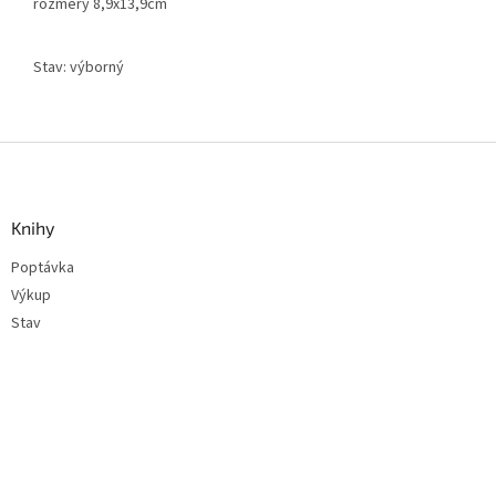
rozměry 8,9x13,9cm
Stav: výborný
Z
á
p
a
Knihy
t
Poptávka
í
Výkup
Stav