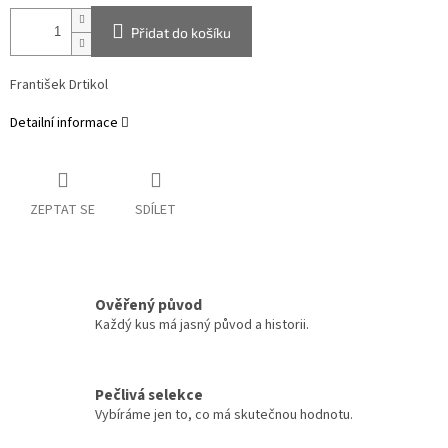
Přidat do košíku
František Drtikol
Detailní informace
ZEPTAT SE
SDÍLET
Ověřený původ
Každý kus má jasný původ a historii.
Pečlivá selekce
Vybíráme jen to, co má skutečnou hodnotu.