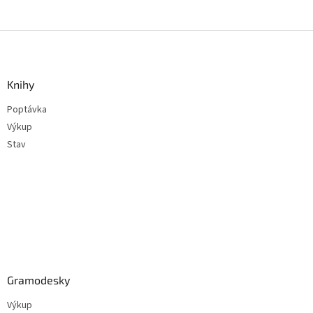
Z
á
p
a
Knihy
t
Poptávka
í
Výkup
Stav
Gramodesky
Výkup