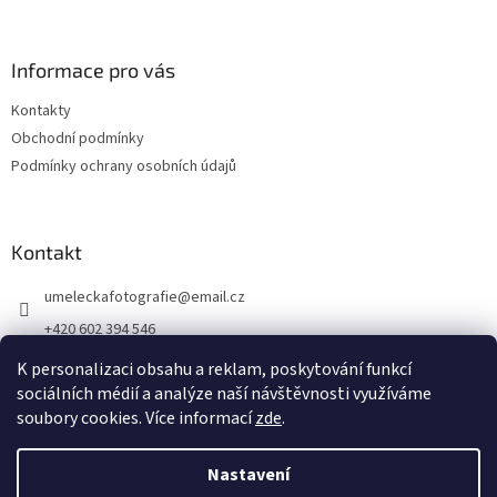
Informace pro vás
Kontakty
Obchodní podmínky
Podmínky ochrany osobních údajů
Kontakt
umeleckafotografie
@
email.cz
+420 602 394 546
Facebook
K personalizaci obsahu a reklam, poskytování funkcí
sociálních médií a analýze naší návštěvnosti využíváme
soubory cookies. Více informací
zde
.
Vytvořil Shoptet
Nastavení