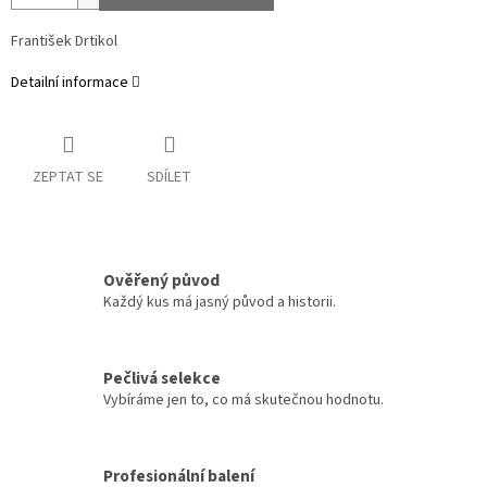
František Drtikol
Detailní informace
ZEPTAT SE
SDÍLET
Ověřený původ
Každý kus má jasný původ a historii.
Pečlivá selekce
Vybíráme jen to, co má skutečnou hodnotu.
Profesionální balení