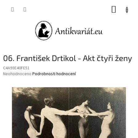
Přejít
NÁKUP
na
obsah
KOŠÍK
06. František Drtikol - Akt čtyři ženy
C4A93E40FE51
Průměrné
Neohodnoceno
Podrobnosti hodnocení
hodnocení
produktu
je
0,0
z
5
hvězdiček.