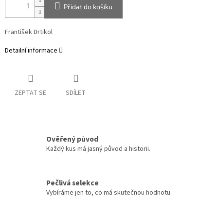
Přidat do košíku
František Drtikol
Detailní informace
ZEPTAT SE
SDÍLET
Ověřený původ
Každý kus má jasný původ a historii.
Pečlivá selekce
Vybíráme jen to, co má skutečnou hodnotu.