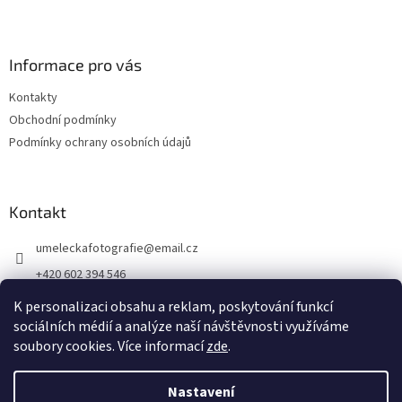
Informace pro vás
Kontakty
Obchodní podmínky
Podmínky ochrany osobních údajů
Kontakt
umeleckafotografie
@
email.cz
+420 602 394 546
Facebook
K personalizaci obsahu a reklam, poskytování funkcí
sociálních médií a analýze naší návštěvnosti využíváme
soubory cookies. Více informací
zde
.
Vytvořil Shoptet
Nastavení