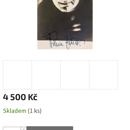
4 500 Kč
Měrná
Skladem
(1 ks)
cena: