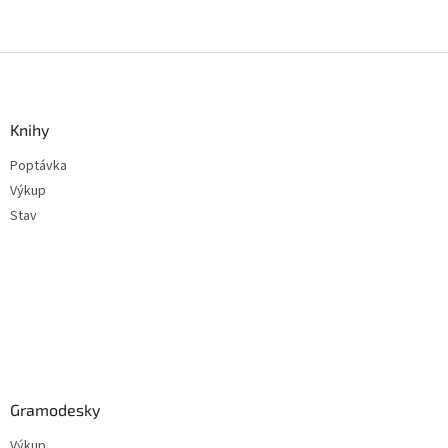
Z
á
p
a
Knihy
t
Poptávka
í
Výkup
Stav
Gramodesky
Výkup