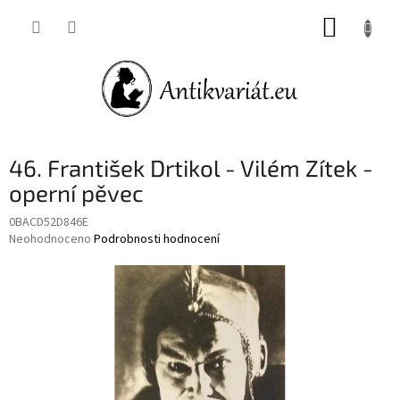
Přejít
NÁKUP
na
obsah
KOŠÍK
46. František Drtikol - Vilém Zítek -
operní pěvec
0BACD52D846E
Průměrné
Neohodnoceno
Podrobnosti hodnocení
hodnocení
produktu
je
0,0
z
5
hvězdiček.