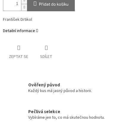
Přidat do košíku
František Drtikol
Detailní informace
ZEPTAT SE
SDÍLET
Ověřený původ
Každý kus má jasný původ a historii.
Pečlivá selekce
Vybíráme jen to, co má skutečnou hodnotu.