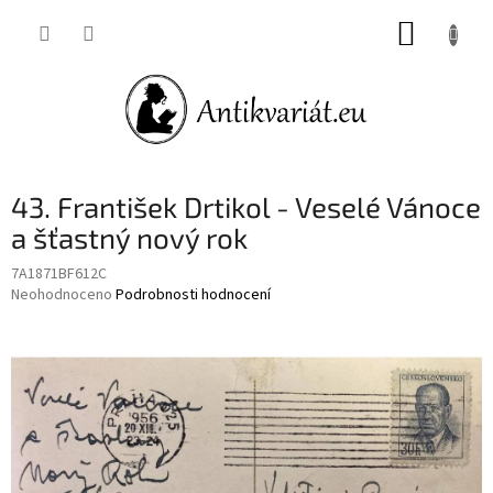
Přejít
NÁKUP
na
obsah
KOŠÍK
43. František Drtikol - Veselé Vánoce
a šťastný nový rok
7A1871BF612C
Průměrné
Neohodnoceno
Podrobnosti hodnocení
hodnocení
produktu
je
0,0
z
5
hvězdiček.