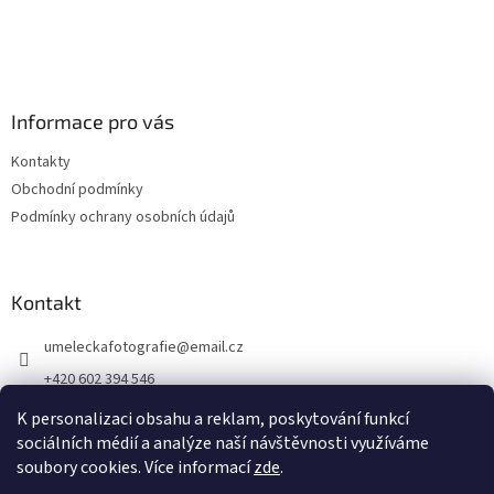
Informace pro vás
Kontakty
Obchodní podmínky
Podmínky ochrany osobních údajů
Kontakt
umeleckafotografie
@
email.cz
+420 602 394 546
Facebook
K personalizaci obsahu a reklam, poskytování funkcí
sociálních médií a analýze naší návštěvnosti využíváme
soubory cookies. Více informací
zde
.