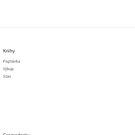
Z
á
p
a
Knihy
t
Poptávka
í
Výkup
Stav
Gramodesky