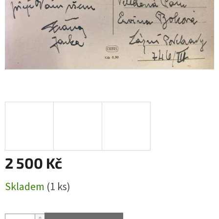
2 500 Kč
Měrná
Skladem
(1 ks)
cena: