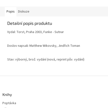
Popis
Diskuze
Detailní popis produktu
Vydal: Torst, Praha 2003, Funke - Sutnar
Doslov napsali: Matthew Wikovsky, Jindřich Toman
Stav: výborný, brož. vydání (nová, reprint pův. vydání)
Z
á
p
a
Knihy
t
Poptávka
í