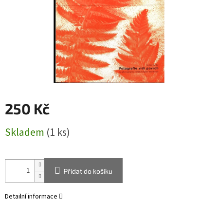
250 Kč
Měrná
Skladem
(1 ks)
cena:
Přidat do košíku
Detailní informace