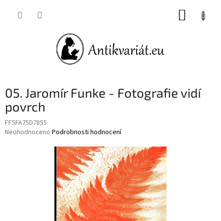
Přejít
NÁKUP
na
obsah
KOŠÍK
05. Jaromír Funke - Fotografie vidí
povrch
FF5FA75D7855
Průměrné
Neohodnoceno
Podrobnosti hodnocení
hodnocení
produktu
je
0,0
z
5
hvězdiček.