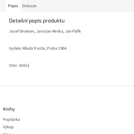
Popis
Diskuze
Detailní popis produktu
Josef Brukner, Jaroslav Mrnka, Jan Pařík
Vydala: Mladá fronta, Praha 1964
Stav: dobrý
Z
á
p
a
Knihy
t
Poptávka
í
Výkup