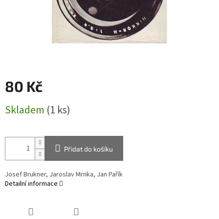
80 Kč
Měrná
Skladem
(1 ks)
cena:
Přidat do košíku
Josef Brukner, Jaroslav Mrnka, Jan Pařík
Detailní informace