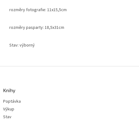
rozměry fotografie: 11x15,5cm
rozměry pasparty: 18,5x31cm
Stav: výborný
Z
á
p
a
Knihy
t
Poptávka
í
Výkup
Stav