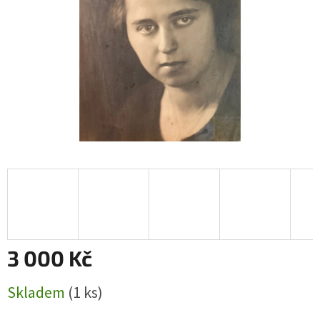
3 000 Kč
Měrná
Skladem
(1 ks)
cena: