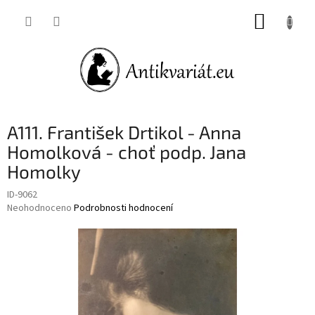
Přejít
NÁKUP
na
obsah
KOŠÍK
A111. František Drtikol - Anna
Homolková - choť podp. Jana
Homolky
ID-9062
Průměrné
Neohodnoceno
Podrobnosti hodnocení
hodnocení
produktu
je
0,0
z
5
hvězdiček.