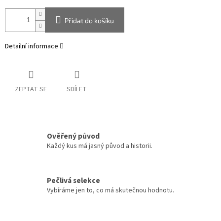
Přidat do košíku
Detailní informace
ZEPTAT SE
SDÍLET
Ověřený původ
Každý kus má jasný původ a historii.
Pečlivá selekce
Vybíráme jen to, co má skutečnou hodnotu.