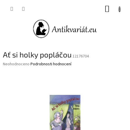
Přejít
NÁKUP
na
obsah
KOŠÍK
Ať si holky popláčou
12176704
Průměrné
Neohodnoceno
Podrobnosti hodnocení
hodnocení
produktu
je
0,0
z
5
hvězdiček.