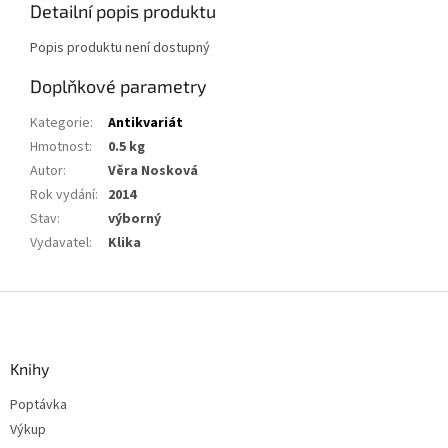
Detailní popis produktu
Popis produktu není dostupný
Doplňkové parametry
Kategorie
:
Antikvariát
Hmotnost
:
0.5 kg
Autor
:
Věra Nosková
Rok vydání
:
2014
Stav
:
výborný
Vydavatel
:
Klika
Z
á
p
a
Knihy
t
Poptávka
í
Výkup