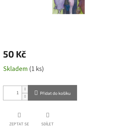
50 Kč
Měrná
Skladem
(1 ks)
cena:
Přidat do košíku
ZEPTAT SE
SDÍLET