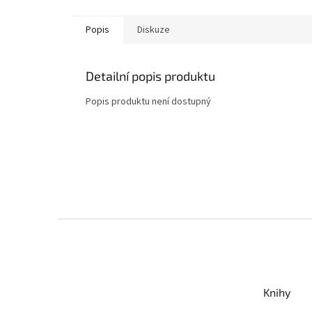
Popis
Diskuze
Detailní popis produktu
Popis produktu není dostupný
Z
á
p
a
t
Knihy
í