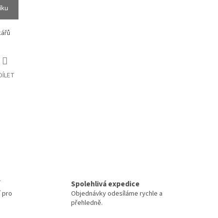
íku
kářů
DÍLET
Spolehlivá expedice
í pro
Objednávky odesíláme rychle a
přehledně.