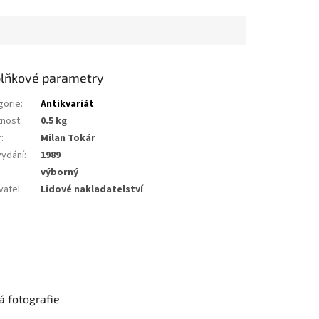
lňkové parametry
gorie
:
Antikvariát
nost
:
0.5 kg
r
:
Milan Tokár
vydání
:
1989
výborný
vatel
:
Lidové nakladatelství
 fotografie