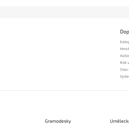
Dop
Kate
Hmot
Auto
Rok 
Stav
:
Vyda
Gramodesky
Umělecká