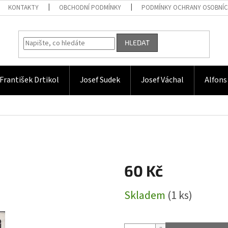
KONTAKTY
OBCHODNÍ PODMÍNKY
PODMÍNKY OCHRANY OSOBNÍC
HLEDAT
František Drtikol
Josef Sudek
Josef Váchal
Alfons
60 Kč
Měrná
Skladem
(1 ks)
cena: