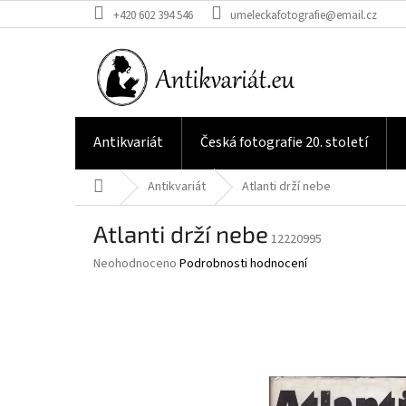
Přejít
+420 602 394 546
umeleckafotografie@email.cz
na
obsah
Antikvariát
Česká fotografie 20. století
Domů
Antikvariát
Atlanti drží nebe
Atlanti drží nebe
12220995
Průměrné
Neohodnoceno
Podrobnosti hodnocení
hodnocení
produktu
je
0,0
z
5
hvězdiček.