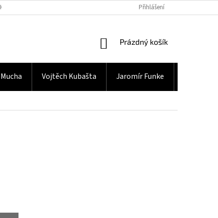
H ÚDAJŮ
Přihlášení
NÁKUPNÍ
Prázdný košík
KOŠÍK
 Mucha
Vojtěch Kubašta
Jaromír Funke
Gramodes