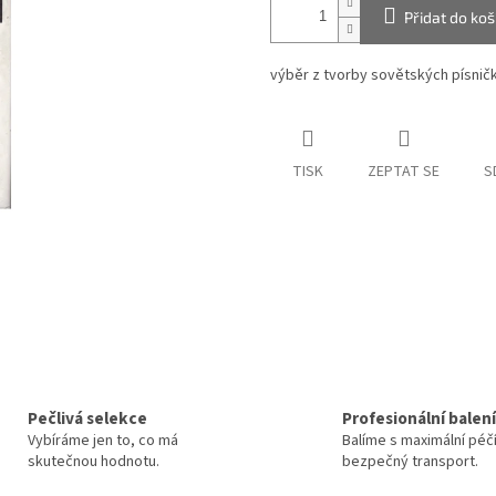
Přidat do koš
výběr z tvorby sovětských písnič
TISK
ZEPTAT SE
S
Pečlivá selekce
Profesionální balení
Vybíráme jen to, co má
Balíme s maximální péč
skutečnou hodnotu.
bezpečný transport.