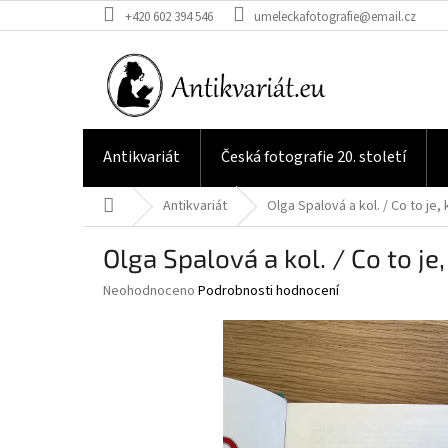
Přejít
+420 602 394 546
umeleckafotografie@email.cz
na
obsah
Antikvariát
Česká fotografie 20. století
Domů
Antikvariát
Olga Spalová a kol. / Co to je,
Olga Spalová a kol. / Co to je
Průměrné
Neohodnoceno
Podrobnosti hodnocení
hodnocení
produktu
je
0,0
z
5
hvězdiček.