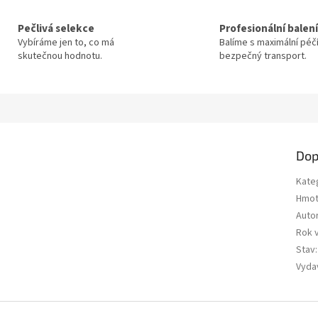
Pečlivá selekce
Profesionální balení
Vybíráme jen to, co má
Balíme s maximální péč
skutečnou hodnotu.
bezpečný transport.
Dop
Kate
Hmot
Auto
Rok 
Stav
:
Vyda