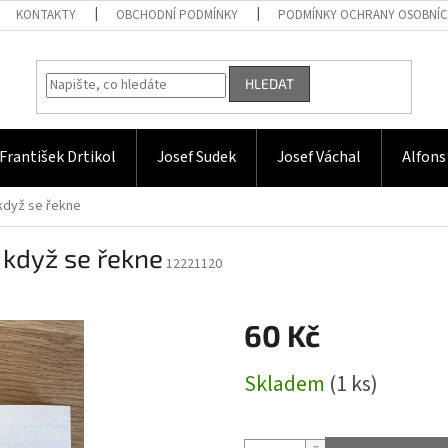
KONTAKTY
OBCHODNÍ PODMÍNKY
PODMÍNKY OCHRANY OSOBNÍC
HLEDAT
František Drtikol
Josef Sudek
Josef Váchal
Alfons
 když se řekne
, když se řekne
12221120
60 Kč
Měrná
Skladem
(1 ks)
cena: