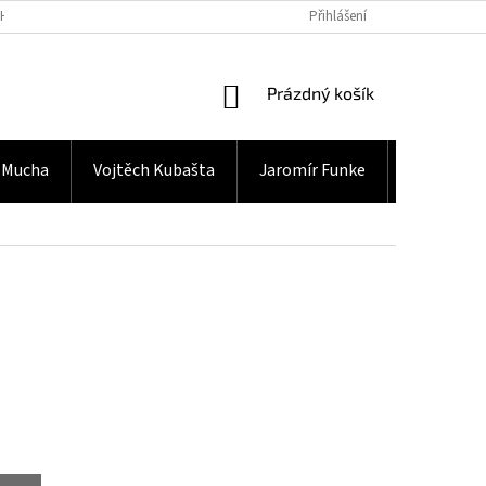
H ÚDAJŮ
Přihlášení
NÁKUPNÍ
Prázdný košík
KOŠÍK
 Mucha
Vojtěch Kubašta
Jaromír Funke
Gramodes