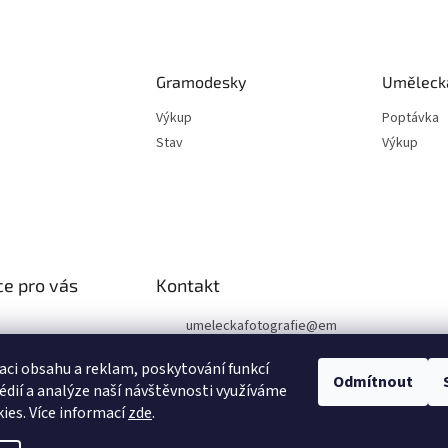
Gramodesky
Umělecká
Výkup
Poptávka
Stav
Výkup
e pro vás
Kontakt
umeleckafotografie
@
em
ail.cz
podmínky
aci obsahu a reklam, poskytování funkcí
chrany osobních
+420 602 394 546
Odmítnout
édií a analýze naší návštěvnosti využíváme
Facebook
ies. Více informací
zde
.