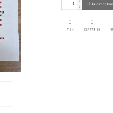
Přidat do koš
TISK
ZEPTAT SE
S