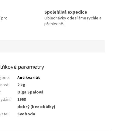
Spolehlivá expedice
í pro
Objednávky odesíláme rychle a
přehledně.
lňkové parametry
gorie
:
Antikvariát
nost
:
2 kg
r
:
Olga Spalová
vydání
:
1968
dobrý (bez obálky)
vatel
:
Svoboda