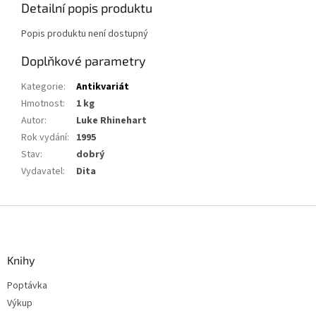
Detailní popis produktu
Popis produktu není dostupný
Doplňkové parametry
Kategorie
:
Antikvariát
Hmotnost
:
1 kg
Autor
:
Luke Rhinehart
Rok vydání
:
1995
Stav
:
dobrý
Vydavatel
:
Dita
Z
á
p
a
Knihy
t
Poptávka
í
Výkup