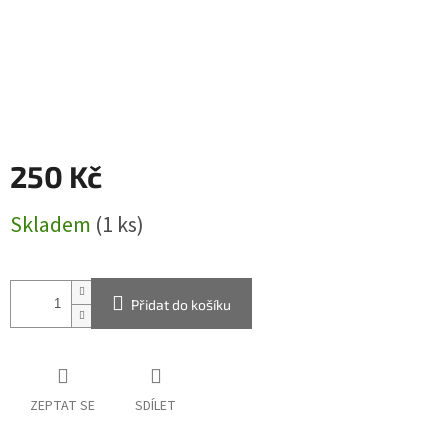
250 Kč
Měrná
Skladem
(1 ks)
cena:
Přidat do košíku
ZEPTAT SE
SDÍLET