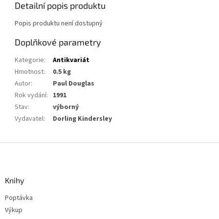
Detailní popis produktu
Popis produktu není dostupný
Doplňkové parametry
Kategorie
:
Antikvariát
Hmotnost
:
0.5 kg
Autor
:
Paul Douglas
Rok vydání
:
1991
Stav
:
výborný
Vydavatel
:
Dorling Kindersley
Z
á
p
a
Knihy
t
Poptávka
í
Výkup