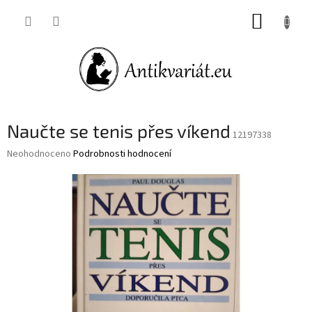
Přejít
NÁKUP
na
obsah
KOŠÍK
Naučte se tenis přes víkend
12197338
Průměrné
Neohodnoceno
Podrobnosti hodnocení
hodnocení
produktu
je
0,0
z
5
hvězdiček.