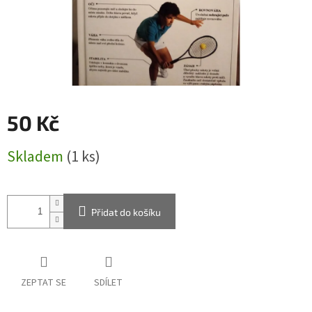
50 Kč
Měrná
Skladem
(1 ks)
cena:
Přidat do košíku
ZEPTAT SE
SDÍLET