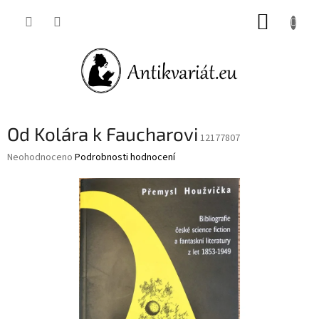
Přejít
NÁKUP
na
obsah
KOŠÍK
Od Kolára k Faucharovi
12177807
Průměrné
Neohodnoceno
Podrobnosti hodnocení
hodnocení
produktu
je
0,0
z
5
hvězdiček.