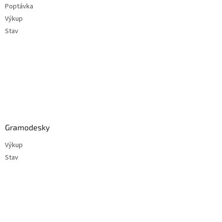
Poptávka
í
Výkup
Stav
Gramodesky
Výkup
Stav