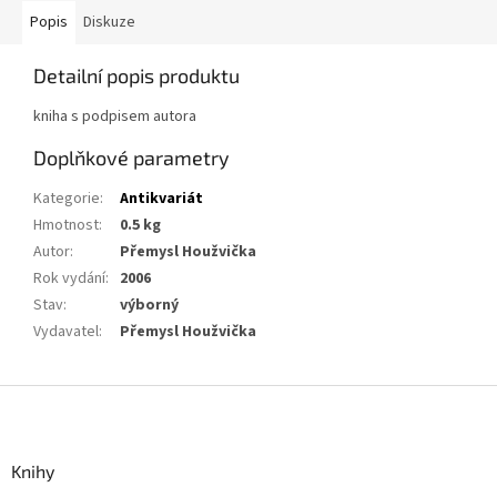
Popis
Diskuze
Detailní popis produktu
kniha s podpisem autora
Doplňkové parametry
Kategorie
:
Antikvariát
Hmotnost
:
0.5 kg
Autor
:
Přemysl Houžvička
Rok vydání
:
2006
Stav
:
výborný
Vydavatel
:
Přemysl Houžvička
Z
á
p
a
Knihy
t