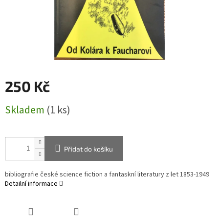
250 Kč
Měrná
Skladem
(1 ks)
cena:
Přidat do košíku
bibliografie české science fiction a fantaskní literatury z let 1853-1949
Detailní informace