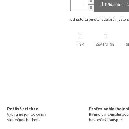
Přidat do koš
odhalte tajemství čtenářů myšlen
TISK
ZEPTAT SE
S
Pečlivá selekce
Profesionální balení
Vybíráme jen to, co má
Balíme s maximální péč
skutečnou hodnotu.
bezpečný transport.