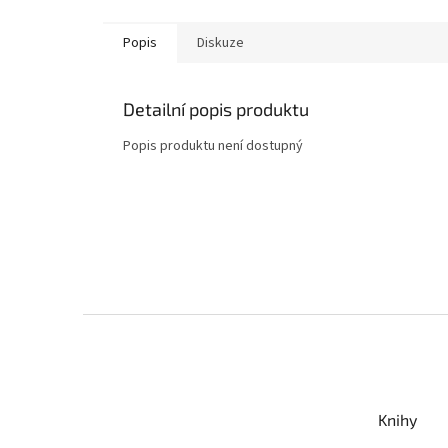
Popis
Diskuze
Detailní popis produktu
Popis produktu není dostupný
Z
á
p
a
t
Knihy
í