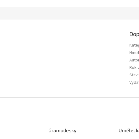
Dop
Kate
Hmot
Auto
Rok 
Stav
:
Vyda
Gramodesky
Umělecká