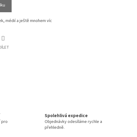
íku
ek, médií a ještě mnohem víc
DÍLET
Spolehlivá expedice
í pro
Objednávky odesíláme rychle a
přehledně.