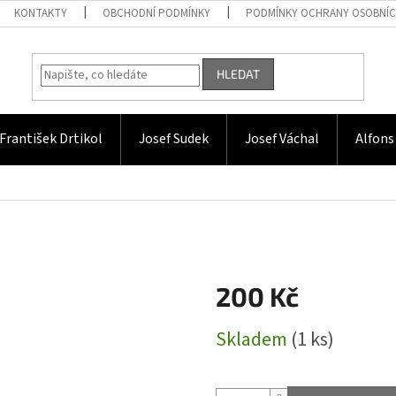
KONTAKTY
OBCHODNÍ PODMÍNKY
PODMÍNKY OCHRANY OSOBNÍC
HLEDAT
František Drtikol
Josef Sudek
Josef Váchal
Alfons
200 Kč
Měrná
Skladem
(1 ks)
cena: