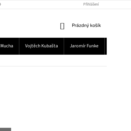
H ÚDAJŮ
Přihlášení
NÁKUPNÍ
Prázdný košík
KOŠÍK
 Mucha
Vojtěch Kubašta
Jaromír Funke
Gramodes