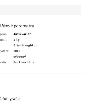
lňkové parametry
gorie
:
Antikvariát
nost
:
1 kg
r
:
Brian Haughton
vydání
:
2011
výborný
vatel
:
Fortuna Libri
 fotografie