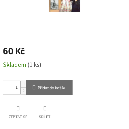
60 Kč
Měrná
Skladem
(1 ks)
cena:
Přidat do košíku
ZEPTAT SE
SDÍLET