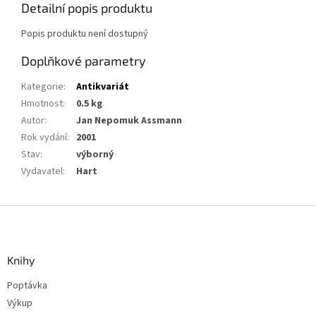
Detailní popis produktu
Popis produktu není dostupný
Doplňkové parametry
Kategorie
:
Antikvariát
Hmotnost
:
0.5 kg
Autor
:
Jan Nepomuk Assmann
Rok vydání
:
2001
Stav
:
výborný
Vydavatel
:
Hart
Z
á
p
a
Knihy
t
Poptávka
í
Výkup