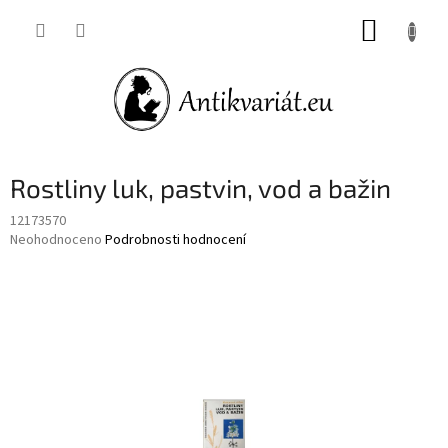
Přejít
NÁKUP
na
obsah
KOŠÍK
Rostliny luk, pastvin, vod a bažin
12173570
Průměrné
Neohodnoceno
Podrobnosti hodnocení
hodnocení
produktu
je
0,0
z
5
hvězdiček.