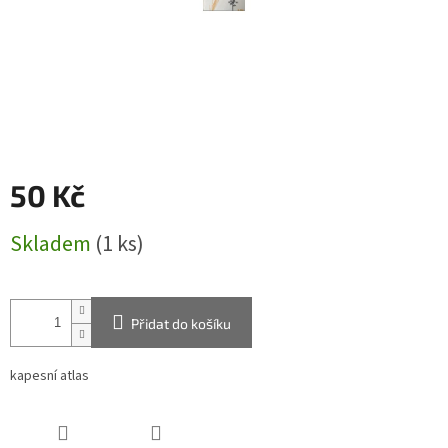
50 Kč
Měrná
Skladem
(1 ks)
cena:
Přidat do košíku
kapesní atlas