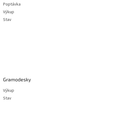
Poptávka
í
Výkup
Stav
Gramodesky
Výkup
Stav