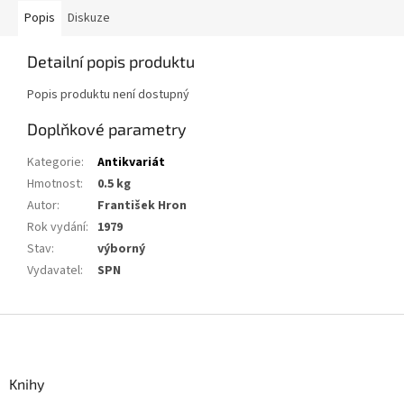
Popis
Diskuze
Detailní popis produktu
Popis produktu není dostupný
Doplňkové parametry
Kategorie
:
Antikvariát
Hmotnost
:
0.5 kg
Autor
:
František Hron
Rok vydání
:
1979
Stav
:
výborný
Vydavatel
:
SPN
Z
á
p
a
Knihy
t