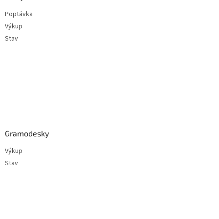
t
Poptávka
í
Výkup
Stav
Gramodesky
Výkup
Stav