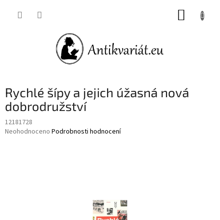
Přejít
NÁKUP
na
obsah
KOŠÍK
Rychlé šípy a jejich úžasná nová
dobrodružství
12181728
Průměrné
Neohodnoceno
Podrobnosti hodnocení
hodnocení
produktu
je
0,0
z
5
hvězdiček.