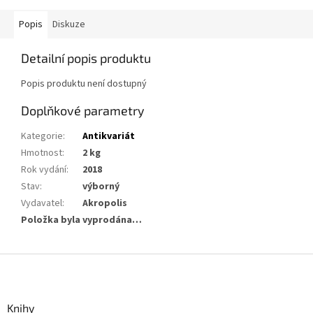
Popis
Diskuze
Detailní popis produktu
Popis produktu není dostupný
Doplňkové parametry
Kategorie
:
Antikvariát
Hmotnost
:
2 kg
Rok vydání
:
2018
Stav
:
výborný
Vydavatel
:
Akropolis
Položka byla vyprodána…
Z
á
p
a
Knihy