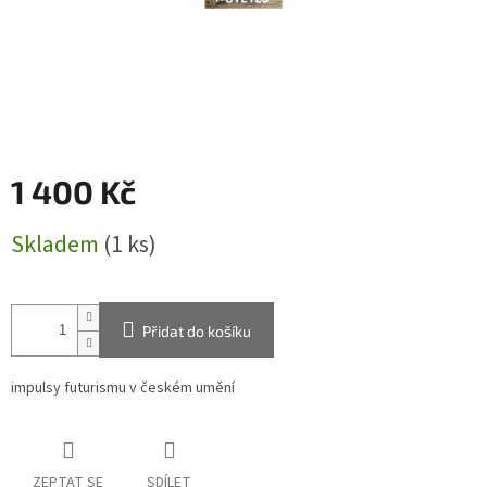
1 400 Kč
Měrná
Skladem
(1 ks)
cena:
Přidat do košíku
impulsy futurismu v českém umění
ZEPTAT SE
SDÍLET