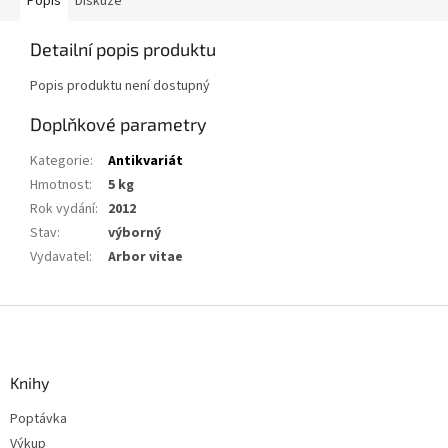
Popis
Diskuze
Detailní popis produktu
Popis produktu není dostupný
Doplňkové parametry
Kategorie
:
Antikvariát
Hmotnost
:
5 kg
Rok vydání
:
2012
Stav
:
výborný
Vydavatel
:
Arbor vitae
Z
á
p
a
Knihy
t
Poptávka
í
Výkup