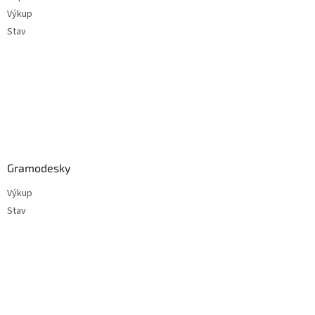
í
Výkup
Stav
Gramodesky
Výkup
Stav