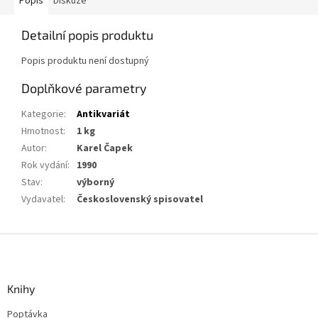
Popis
Diskuze
Detailní popis produktu
Popis produktu není dostupný
Doplňkové parametry
Kategorie
:
Antikvariát
Hmotnost
:
1 kg
Autor
:
Karel Čapek
Rok vydání
:
1990
Stav
:
výborný
Vydavatel
:
Československý spisovatel
Z
á
p
a
Knihy
t
Poptávka