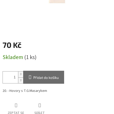
70 Kč
Měrná
Skladem
(1 ks)
cena:
Přidat do košíku
20. - Hovory s T.G.Masarykem
ZEPTAT SE
SDÍLET