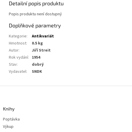
Detailní popis produktu
Popis produktu není dostupný
Doplňkové parametry
Kategorie
:
Antikvariát
Hmotnost
:
0.5 kg
Autor
:
Jiří Streit
Rok vydání
:
1954
Stav
:
dobrý
Vydavatel
:
SNDK
Z
á
p
a
Knihy
t
Poptávka
í
Výkup