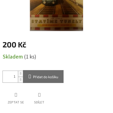
200 Kč
Měrná
Skladem
(1 ks)
cena:
Přidat do košíku
ZEPTAT SE
SDÍLET