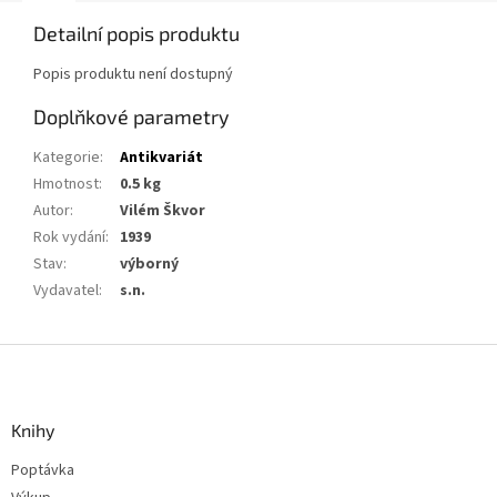
Detailní popis produktu
Popis produktu není dostupný
Doplňkové parametry
Kategorie
:
Antikvariát
Hmotnost
:
0.5 kg
Autor
:
Vilém Škvor
Rok vydání
:
1939
Stav
:
výborný
Vydavatel
:
s.n.
Z
á
p
a
Knihy
t
Poptávka
í