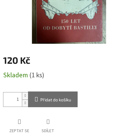
120 Kč
Měrná
Skladem
(1 ks)
cena:
Přidat do košíku
ZEPTAT SE
SDÍLET