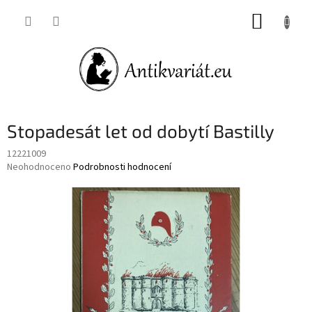
Přejít
NÁKUP
na
obsah
KOŠÍK
Stopadesát let od dobytí Bastilly
12221009
Průměrné
Neohodnoceno
Podrobnosti hodnocení
hodnocení
produktu
je
0,0
z
5
hvězdiček.