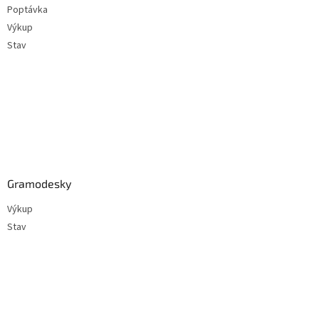
Poptávka
í
Výkup
Stav
Gramodesky
Výkup
Stav