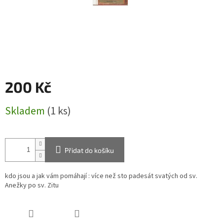
200 Kč
Měrná
Skladem
(1 ks)
cena:
Přidat do košíku
kdo jsou a jak vám pomáhají : více než sto padesát svatých od sv.
Anežky po sv. Zitu