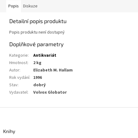
Popis
Diskuze
Detailní popis produktu
Popis produktu není dostupný
Doplňkové parametry
Kategorie
:
Antikvariát
Hmotnost
:
2 kg
Autor
:
Elizabeth M. Hallam
Rok vydání
:
1996
Stav
:
dobrý
Vydavatel
:
Volvox Globator
Z
á
p
a
Knihy
t